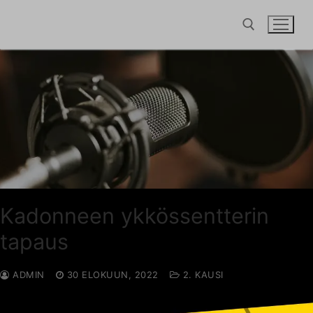
Hyppää
sisältöön
Hae:
Kadonneen ykkössentterin
tapaus
ADMIN
30 ELOKUUN, 2022
2. KAUSI