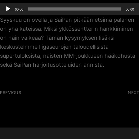
Äänitoistin
00:00
00:00
Syyskuu on ovella ja SaiPan pitkään etsimä palanen
on yhä kateissa. Miksi ykkössentterin hankkiminen
on näin vaikeaa? Tämän kysymyksen lisäksi
keskustelmme liigaseurojen taloudellisista
supertuloksista, naisten MM-joukkueen hääkohusta
sekä SaiPan harjoitusotteluiden annista.
Artikkelien
PREVIOUS
NEXT
selaus
Previous
Next
74 / Karstat koneesta –
076 / Kristallipallot
post:
post:
missä mennään?
syynissä