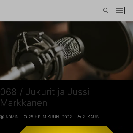
Hyppää
sisältöön
Hae:
068 / Jukurit ja Jussi
Markkanen
ADMIN
25 HELMIKUUN, 2022
2. KAUSI