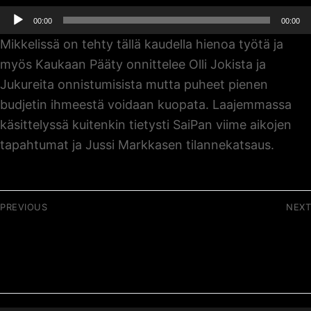
Äänitoistin
00:00
00:00
Mikkelissä on tehty tällä kaudella hienoa työtä ja
myös Kaukaan Pääty onnittelee Olli Jokista ja
Jukureita onnistumisista mutta puheet pienen
budjetin ihmeestä voidaan kuopata. Laajemmassa
käsittelyssä kuitenkin tietysti SaiPan viime aikojen
tapahtumat ja Jussi Markkasen tilannekatsaus.
Artikkelien
PREVIOUS
NEXT
selaus
Previous
Next
067 / Koronahaasteet
069 / Santeri Immonen
post:
post:
jälleen seurojen
kiusana