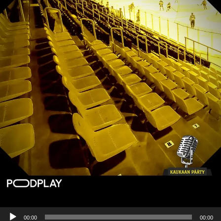
Äänitoistin
00:00
00:00