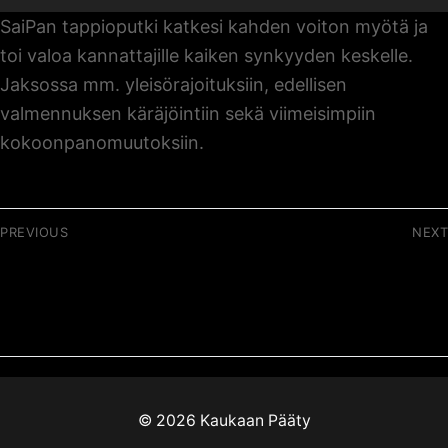
SaiPan tappioputki katkesi kahden voiton myötä ja
toi valoa kannattajille kaiken synkyyden keskelle.
Jaksossa mm. yleisörajoituksiin, edellisen
valmennuksen käräjöintiin sekä viimeisimpiin
kokoonpanomuutoksiin.
Artikkelien
PREVIOUS
NEXT
selaus
Previous
Next
064 / Tuhkat pesästä?
066 / Mistä
post:
post:
mielenkinto
loppukaudelle?
© 2026 Kaukaan Pääty