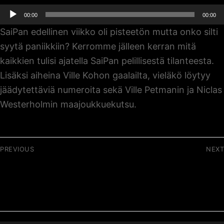
Äänitoistin
00:00
00:00
SaiPan edellinen viikko oli pisteetön mutta onko silti
syytä paniikkiin? Kerromme jälleen kerran mitä
kaikkien tulisi ajatella SaiPan pelillisestä tilanteesta.
Lisäksi aiheina Ville Kohon gaalailta, vieläkö löytyy
jäädytettäviä numeroita sekä Ville Petmanin ja Niclas
Westerholmin maajoukkuekutsu.
Artikkelien
PREVIOUS
NEXT
selaus
Previous
Next
056 / SM-liigan
058 / Alkukausi
post:
post:
kurinpito taas
pakettiin
kuutamolla