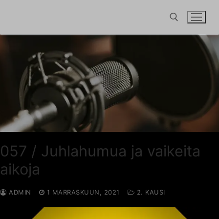
Hyppää
sisältöön
Hae:
057 / Juhlahumua ja vaikeita
aikoja
ADMIN
1 MARRASKUUN, 2021
2. KAUSI