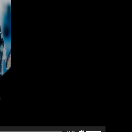
Nuolinäppäimillä