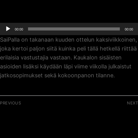
Äänitoistin
00:00
00:00
SaiPalla on takanaan kuuden ottelun kaksiviikkoinen,
joka kertoi paljon siitä kuinka peli tällä hetkellä riittää
erilaisia vastustajia vastaan. Kaukalon sisäisten
asioiden lisäksi käydään läpi viime viikolla julkaistut
jatkosopimukset sekä kokoonpanon tilanne.
Artikkelien
PREVIOUS
NEXT
selaus
Previous
Next
051 / Miksi SM-liigan
053 / Mankinen,
post:
post:
maalikoosteita ei
Monakhov, McIntyre
saada kuntoon?