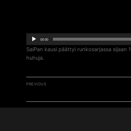
Äänitoistin
00:00
SaiPan kausi päättyi runkosarjassa sijaan 
huhuja.
Artikkelien
PREVIOUS
Previous
040 / Ammattiylpeys koetuksella
selaus
post: