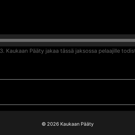
13. Kaukaan Pääty jakaa tässä jaksossa pelaajille tod
Next
042 / Kausi
post:
© 2026 Kaukaan Pääty