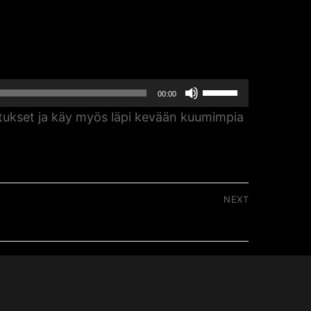
Nuolinäppäimillä
00:00
ylös
istukset ja käy myös läpi kevään kuumimpia
ja
alas
säädät
äänenvoimakkuutta
NEXT
suuremmaksi
yhteenveto 2020-21 / Jussi Markkanen
ja
pienemmäksi.