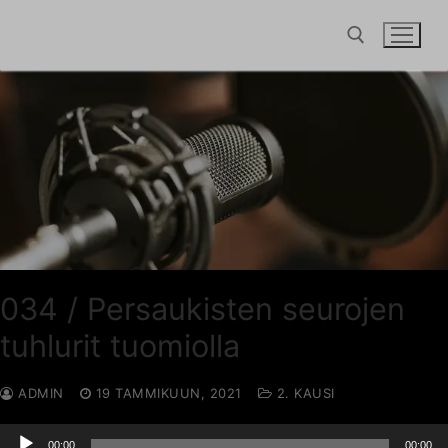
Hyppää
sisältöön
Hae:
034 / Persaukisten seurojen
tuhlurit tuomiolla
ADMIN
19 TAMMIKUUN, 2021
2. KAUSI
Äänitoistin
00:00
00:00