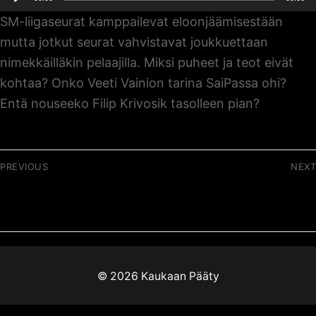
SM-liigaseurat kamppailevat eloonjäämisestään
mutta jotkut seurat vahvistavat joukkuettaan
nimekkäilläkin pelaajilla. Miksi puheet ja teot eivät
kohtaa? Onko Veeti Vainion tarina SaiPassa ohi?
Entä nouseeko Filip Krivosik tasolleen pian?
Artikkelien
PREVIOUS
NEXT
selaus
Previous
Next
033 / Missä yt:t siellä
Ei synkkyyttä ilman
post:
post:
riita?
valonpilkahduksia
© 2026 Kaukaan Pääty