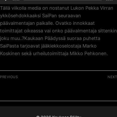
Tällä viikolla media on nostanut Lukon Pekka Virran
ykkösehdokkaaksi SaiPan seuraavan
päävalmentajan paikalle. Ovatko innokkaat
toimittajat oikeassa vai onko päävalmentaja sittenkin
joku muu..?Kaukaan Päädyssä suoraa puhetta
SaiPasta tarjoavat jääkiekkoselostaja Marko
Koskinen sekä urheilutoimittaja Mikko Pehkonen.
Artikkelien
PREVIOUS
NEXT
selaus
Previous
Next
027 / SaiPa-yhteisön
029 / Korona vs SaiPa
post:
post:
parantumisen aika
– 2. erä