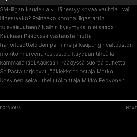
SM-liigan kauden alku lähestyy kovaa vauhtia.. vai
lähestyykö? Painaako korona liigastartin
tulevaisuuteen? Näihin kysymyksiin ei saada
Kaukaan Päädyssä vastausta mutta
harjoitusotteluiden peli-ilme ja kaupunginvaltuuston
monitoimiareenakeskustelu käydään tiheällä
kammalla läpi.Kaukaan Päädyssä suoraa puhetta
SaiPasta tarjoavat jääkiekkoselostaja Marko
Koskinen sekä urheilutoimittaja Mikko Pehkonen.
Artikkelien
PREVIOUS
NEXT
selaus
Previous
Next
020 / Epävarmuuden
022 / Hiekkalaatikon
post:
post:
kanssa elävä Jussi
lapset naapuritaloista –
Viljakainen
kausiennakko 2020-21