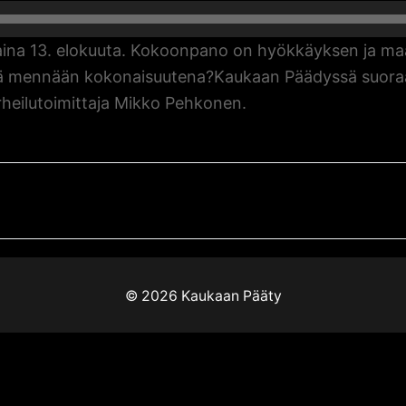
taina 13. elokuuta. Kokoonpano on hyökkäyksen ja maa
ssä mennään kokonaisuutena?Kaukaan Päädyssä suoraa
rheilutoimittaja Mikko Pehkonen.
Next
020 / Epävar
post:
© 2026 Kaukaan Pääty