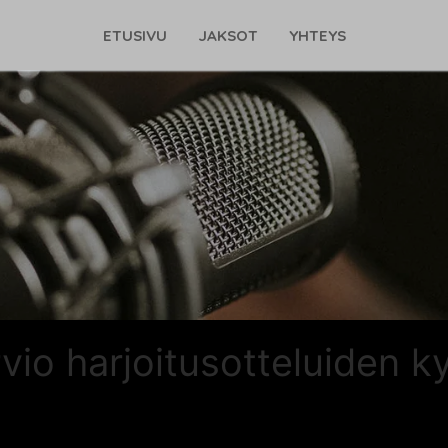
ETUSIVU
JAKSOT
YHTEYS
io harjoitusotteluiden k