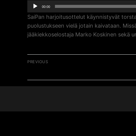
Äänitoistin
00:00
SaiPan harjoitusottelut käynnistyvät tors
puolustukseen vielä jotain kaivataan. Mi
jääkiekkoselostaja Marko Koskinen sekä u
Artikkelien
PREVIOUS
Previous
018 / Jussi Markkanen
selaus
post: