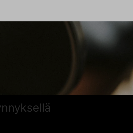
ynnyksellä