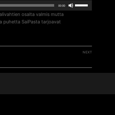
Nuolinäppäimillä
00:00
ylös
livahtien osalta valmis mutta
ja
 puhetta SaiPasta tarjoavat
alas
säädät
äänenvoimakkuutta
suuremmaksi
NEXT
ja
muuden kanssa elävä Jussi Viljakainen
pienemmäksi.