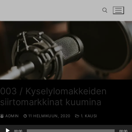
Hyppää
sisältöön
Hae:
003 / Kyselylomakkeiden
siirtomarkkinat kuumina
ADMIN
11 HELMIKUUN, 2020
1. KAUSI
Äänitoistin
00:00
00:00