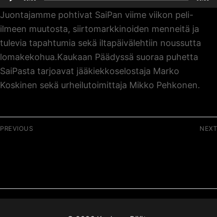
Juontajamme pohtivat SaiPan viime viikon peli-
ilmeen muutosta, siirtomarkkinoiden menneitä ja
tulevia tapahtumia sekä iltapäivälehtiin noussutta
lomakekohua.Kaukaan Päädyssä suoraa puhetta
SaiPasta tarjoavat jääkiekkoselostaja Marko
Koskinen sekä urheilutoimittaja Mikko Pehkonen.
Artikkelien
PREVIOUS
NEXT
selaus
Previous
Next
002 / Unelmaloma
004 / Mancrush ja
post:
post:
Tallinnassa
muita sietämättömiä
lainasanoja